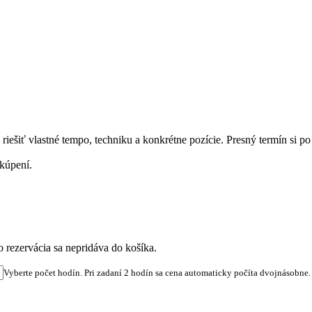
riešiť vlastné tempo, techniku a konkrétne pozície. Presný termín si
akúpení.
o rezervácia sa nepridáva do košíka.
Vyberte počet hodín. Pri zadaní 2 hodín sa cena automaticky počíta dvojnásobne.